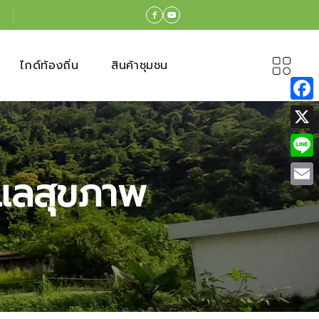
ไกด์ท้องถิ่น
สินค้าชุมชน
Face
X
Line
ูแลสุขภาพ
Emai