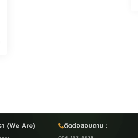
d
กเรา (We Are)
ติดต่อสอบถาม :
096-163-6578