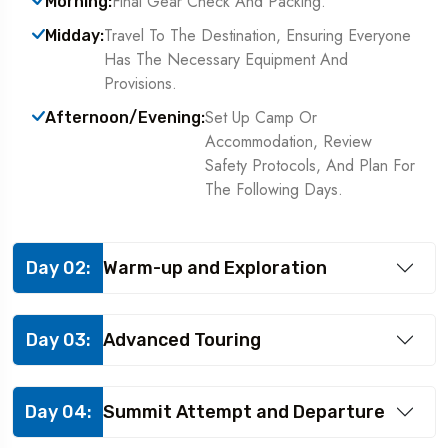
Final Gear Check And Packing.
Morning:
Travel To The Destination, Ensuring Everyone
Midday:
Has The Necessary Equipment And
Provisions.
Set Up Camp Or
Afternoon/Evening:
Accommodation, Review
Safety Protocols, And Plan For
The Following Days.
Day 02:
Warm-up and Exploration
Day 03:
Advanced Touring
Day 04:
Summit Attempt and Departure