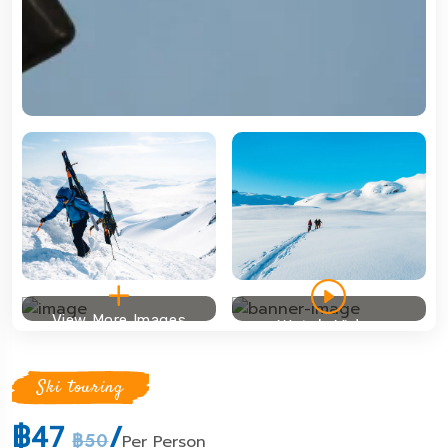
View More Images
Watch Video
Ski touring
฿47
/
฿50
Per Person