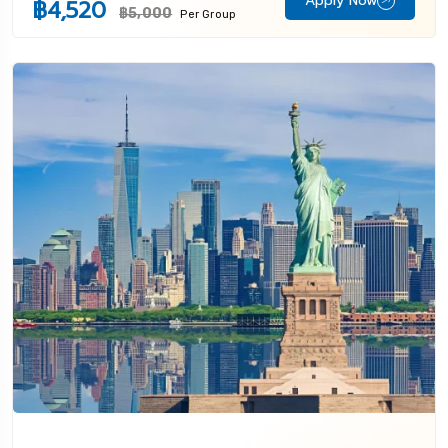
Apply Now
฿4,520
฿5,000
Per Group