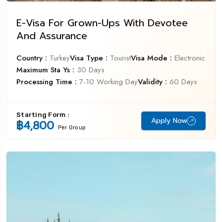
E-Visa For Grown-Ups With Devotee
And Assurance
Country :
Turkey
Visa Type :
Tourist
Visa Mode :
Electronic
Maximum Sta Ys :
30 Days
Processing Time :
7-10 Working Day
Validity :
60 Days
Starting Form :
Apply Now
฿4,800
Per Group