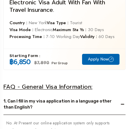
Electronic Visa Adult With Fan With
Travel Insurance.
Country :
New York
Visa Type :
Tourist
Visa Mode :
Electronic
Maximum Sta Ys :
30 Days
Processing Time :
7-10 Working Day
Validity :
60 Days
Starting Form :
Apply Now
฿6,850
฿7,890
Per Group
FAQ - General Visa Information:
1. Can I fill in my visa application in a language other
than English?
No. At Present our online application system only supports